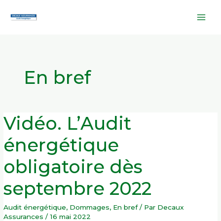
Aller
Mai
au
Men
contenu
En bref
Vidéo.
Vidéo. L’Audit
L’Audit
énergétique
obligatoire
énergétique
dès
septembre
2022
obligatoire dès
septembre 2022
Audit énergétique
,
Dommages
,
En bref
/ Par
Decaux
Assurances
/
16 mai 2022